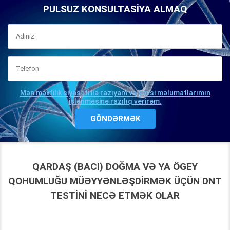
PULSUZ KONSULTASIYA ALMAQ
Mən məxfilik siyasəti ilə razıyam və şəxsi məlumatlarımın
işlənməsinə razılıq verirəm.
QARDAŞ (BACI) DOĞMA VƏ YA ÖGEY
QOHUMLUĞU MÜƏYYƏNLƏŞDIRMƏK ÜÇÜN DNT
TESTINI NECƏ ETMƏK OLAR