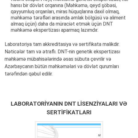
hansı bir dövlət orqanına (Məhkəmə, qeyd şöbəsi,
qəyyumluq orqanları, miras hüquqlarına daxil olmaq,
məhkəmə tərəfləri arasında əmlak bölgüsü və aliment
almaq üçün) daha da müraciət etmək üçün DNT
məhkəmə ekspertizası aparmaq lazımdır.
Laboratoriya tam akkreditasiya və sertifikata malikdir.
Nəticələr tam və ətraflı. DNT-nin genetik ekspertizası
məhkəmə mübahisələrində əsas sübuta çevrilir və
Azərbaycanın bütün məhkəmələri və dövlət qurumları
tərəfindən qəbul edilir.
LABORATORIYANIN DNT LISENZIYALARI VƏ
SERTIFIKATLARI