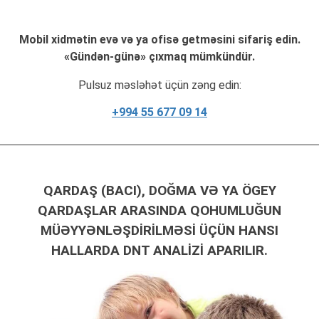
Mobil xidmətin evə və ya ofisə getməsini sifariş edin.
«Gündən-günə» çıxmaq mümkündür.
Pulsuz məsləhət üçün zəng edin:
+994 55 677 09 14
QARDAŞ (BACI), DOĞMA VƏ YA ÖGEY
QARDAŞLAR ARASINDA QOHUMLUĞUN
MÜƏYYƏNLƏŞDIRILMƏSI ÜÇÜN HANSI
HALLARDA DNT ANALIZI APARILIR.