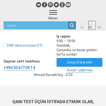
Меню
İş rejimi:
9:00 – 18:00
Gündəlik,
Çərşənbə və bazar günləri-
həftə sonları
Qaynar xətt telefonu
Zəng sifariş edin
+994 55 677 09 14
Kuryer çağırmaq
Əhməd Rəcəbli küç., 2/32
QANI TEST ÜÇÜN ISTIFADƏ ETMƏK OLAR,