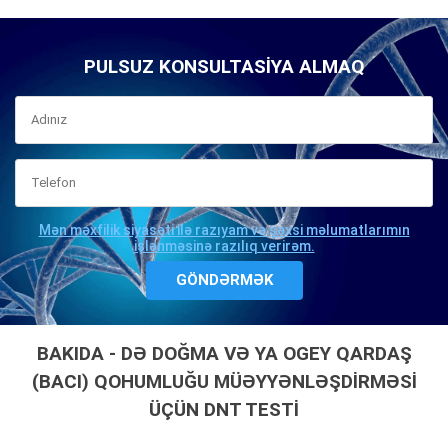
PULSUZ KONSULTASIYA ALMAQ
Mən məxfilik siyasəti ilə razıyam və şəxsi məlumatlarımın
işlənməsinə razılıq verirəm.
BAKIDA - DƏ DOĞMA VƏ YA OGEY QARDAŞ
(BACI) QOHUMLUĞU MÜƏYYƏNLƏŞDIRMƏSI
ÜÇÜN DNT TESTI