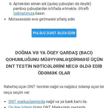
Aptekdən alınan adi (qulaq çubuqları da deyilir)
pambıq çubuqlardan istifadə etməklə. Ətraflı
təlimatımıza
baxın.
Mütəxəssisin evə getməsini sifariş edin.
PULSUZ DƏST ƏLDƏ EDIN
DOĞMA VƏ YA ÖGEY QARDAŞ (BACI)
QOHUMLUĞUNU MÜƏYYƏNLƏŞDIRMƏSI ÜÇÜN
DNT TESTIN NƏTICƏLƏRINI NECƏ ƏLDƏ EDIB
ÖDƏMƏK OLAR
Rahatlıq üçün DNT testinin nağd və nağdsız ödənişi üçün bir
neçə seçim var:
DNT mərkəzlərimizdə
nağd və ya bank kartı ilə.
On-line ödəniş
bizim DNT Mərkəzinin saytında.