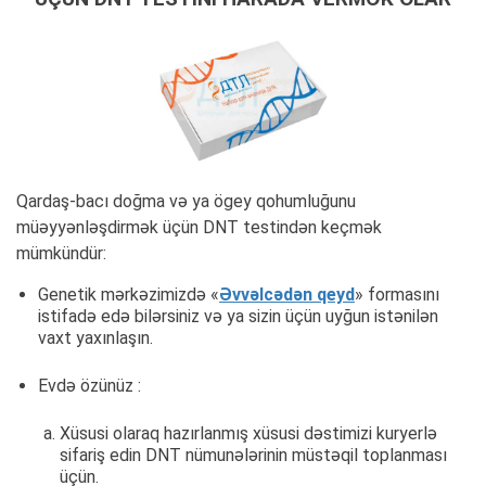
Qardaş-bacı doğma və ya ögey qohumluğunu
müəyyənləşdirmək üçün DNT testindən keçmək
mümkündür:
Genetik mərkəzimizdə «
Əvvəlcədən qeyd
» formasını
istifadə edə bilərsiniz və ya sizin üçün uyğun istənilən
vaxt yaxınlaşın.
Evdə özünüz :
Xüsusi olaraq hazırlanmış xüsusi dəstimizi kuryerlə
sifariş edin DNT nümunələrinin müstəqil toplanması
üçün.