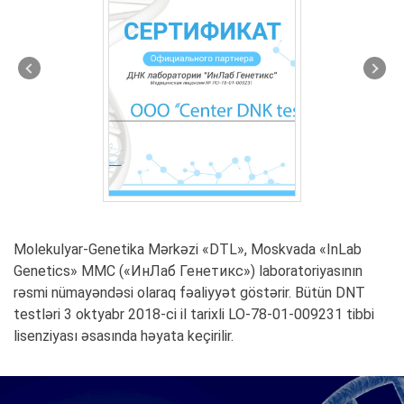
Molekulyar-Genetika Mərkəzi «DTL», Moskvada «InLab
Genetics» MMC («ИнЛаб Генетикс») laboratoriyasının
rəsmi nümayəndəsi olaraq fəaliyyət göstərir. Bütün DNT
testləri 3 oktyabr 2018-ci il tarixli LO-78-01-009231 tibbi
lisenziyası əsasında həyata keçirilir.