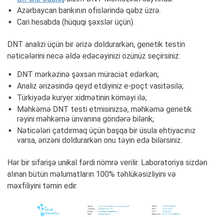
Azərbaycan bankının ofislərində qəbz üzrə.
Cari hesabda (hüquqi şəxslər üçün).
DNT analizi üçün bir ərizə doldurarkən, genetik testin
nəticələrini necə əldə edəcəyinizi özünüz seçirsiniz:
DNT mərkəzinə şəxsən müraciət edərkən;
Analiz ərizəsində qeyd etdiyiniz e-poçt vasitəsilə;
Türkiyədə kuryer xidmətinin köməyi ilə;
Məhkəmə DNT testi etmisinizsə, məhkəmə genetik
rəyini məhkəmə ünvanına göndərə bilərik;
Nəticələri çatdırmaq üçün başqa bir üsula ehtiyacınız
varsa, ərizəni doldurarkən onu təyin edə bilərsiniz.
Hər bir sifarişə unikal fərdi nömrə verilir. Laboratoriya sizdən
alınan bütün məlumatların 100% təhlükəsizliyini və
məxfiliyini təmin edir.