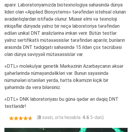
aparır. Laboratoriyamızda biotexnologiya sahəsində dünya
lideri olan «Applied Biosystems» tərəfindən istehsal olunan
avadanlıqlardan istifadə olunur. Müasir elmi və texnoloji
inkişaflar dünyada yalnız bir neçə laboratoriya tərəfindən
edilən unikal DNT analizlərinə imkan verir. Bütün testlər
yalnız sertifikatlı mütəxəssislər tərəfindən aparılır, bunların
arasında DNT tədqiqatı sahəsində 15 ildən çox təcrübəsi
olan dünya səviyyəli mütəxəssislər var.
«DTL» molekulyar genetik Mərkəzinin Azərbaycanın əksər
şəhərlərində nümayəndəlikləri var. Bunun sayəsində
nümunələri istənilən yerdə, hətta ölkəmizin kiçik bir
şəhərində də verə bilərsiniz.
«DTL» DNK laboratoriyası bu günə qədər ən dəqiq DNT
testləridir!
(
səsin, orta hesabla:
4.6
5-dən)
8