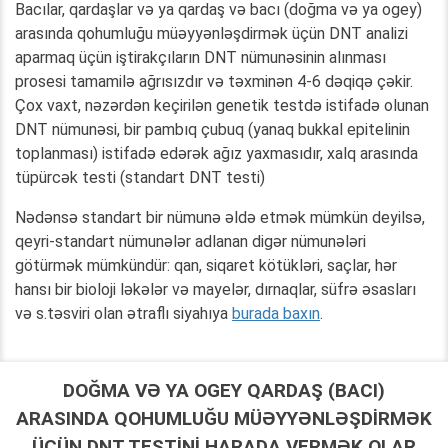
Bacılar, qardaşlar və ya qardaş və bacı (doğma və ya ogey)
arasında qohumluğu müəyyənləşdirmək üçün DNT analizi
aparmaq üçün iştirakçıların DNT nümunəsinin alınması
prosesi tamamilə ağrısızdır və təxminən 4-6 dəqiqə çəkir.
Çox vaxt, nəzərdən keçirilən genetik testdə istifadə olunan
DNT nümunəsi, bir pambıq çubuq (yanaq bukkal epitelinin
toplanması) istifadə edərək ağız yaxmasıdır, xalq arasında
tüpürcək testi (standart DNT testi)
Nədənsə standart bir nümunə əldə etmək mümkün deyilsə,
qeyri-standart nümunələr adlanan digər nümunələri
götürmək mümkündür: qan, siqaret kötükləri, saçlar, hər
hansı bir bioloji ləkələr və mayelər, dırnaqlar, süfrə əsasları
və s.təsviri olan ətraflı siyahıya
burada baxın
.
DOĞMA VƏ YA OGEY QARDAŞ (BACI)
ARASINDA QOHUMLUĞU MÜƏYYƏNLƏŞDIRMƏK
ÜÇÜN DNT TESTINI HARADA VERMƏK OLAR