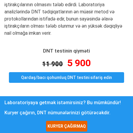
iştirakçılarının olmasını tələb edirdi. Laboratoriya
analizlərində DNT tədqiqatlarının ən müasir metod və
protokollarından istifadə edir, bunun sayəsində əlavə
iştirakçıların olması tələb olunmur və ən yüksək dəqiqliyə
nail olmağa imkan verir.
DNT testinin qiyməti
5 900
11 900
Qardaş/bacı qohumluq DNT testini sifariş edin
Laboratoriyaya getmək istəmirsiniz? Bu mümkündür!
Kuryer çağırın, DNT nümunələrinizi götürəcəkdir.
KURYER ÇAĞIRMAQ