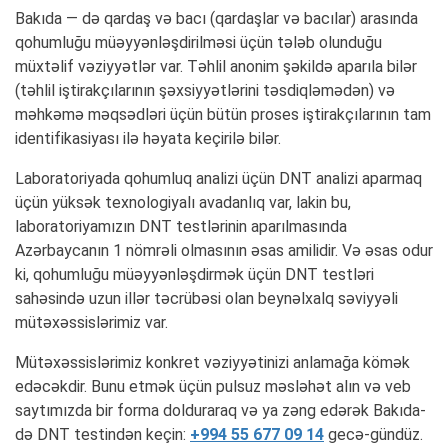
Bakıda — də qardaş və bacı (qardaşlar və bacılar) arasında
qohumluğu müəyyənləşdirilməsi üçün tələb olunduğu
müxtəlif vəziyyətlər var. Təhlil anonim şəkildə aparıla bilər
(təhlil iştirakçılarının şəxsiyyətlərini təsdiqləmədən) və
məhkəmə məqsədləri üçün bütün proses iştirakçılarının tam
identifikasiyası ilə həyata keçirilə bilər.
Laboratoriyada qohumluq analizi üçün DNT analizi aparmaq
üçün yüksək texnologiyalı avadanlıq var, lakin bu,
laboratoriyamızın DNT testlərinin aparılmasında
Azərbaycanın 1 nömrəli olmasının əsas amilidir. Və əsas odur
ki, qohumluğu müəyyənləşdirmək üçün DNT testləri
sahəsində uzun illər təcrübəsi olan beynəlxalq səviyyəli
mütəxəssislərimiz var.
Mütəxəssislərimiz konkret vəziyyətinizi anlamağa kömək
edəcəkdir. Bunu etmək üçün pulsuz məsləhət alın və veb
saytımızda bir forma dolduraraq və ya zəng edərək Bakıda-
də DNT testindən keçin:
+994 55 677 09 14
gecə-gündüz.