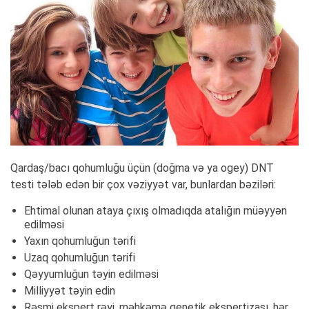
Qardaş/bacı qohumluğu üçün (doğma və ya ogey) DNT
testi tələb edən bir çox vəziyyət var, bunlardan bəziləri:
Ehtimal olunan ataya çıxış olmadıqda atalığın müəyyən
edilməsi
Yaxın qohumluğun tərifi
Uzaq qohumluğun tərifi
Qəyyumluğun təyin edilməsi
Milliyyət təyin edin
Rəsmi ekspert rəyi, məhkəmə genetik ekspertizası, hər