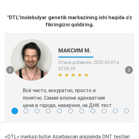
"DTL"molekulyar genetik markazining ishi haqida o'z
fikringizni qoldiring.
МАКСИМ М.
Отзыв добавлен: 2020-05-07 в
02:06:34
Всё чисто, аккуратно, просто и
понятно. Самая вполне адекватная
цена в городе, наверное, на ДНК тест
«DTL» mərkəzi bütün Azərbaycan ərazisində DNT testləri