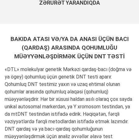
ZƏRURƏT YARANDIQDA
BAKIDA ATASI VƏ/YA DA ANASI ÜÇÜN BACI
(QARDAŞ) ARASINDA QOHUMLUĞU
MÜƏYYƏNLƏŞDIRMƏK ÜÇÜN DNT TƏSTI
«DTL» molekulyar genetik Mərkəzi qardaş-bacı (doğma və
ya ögey) qohumluq üçün genetik DNT testi aparır.
Qohumluq DNT testimiz yaxın və uzaq ehtimal olunan
qohumlar arasında qohumluq əlaqəsi (qohumluq)
müəyyənləşdirir. Hər bir xüsusi haldan asılı olaraq çox sayda
unikal autosomal markerdən, ya Y xromosom testindən, ya
da mtDNT testindən istifadə edirik. Həqiqətən, fərqli
vəziyyətlərdə fərqli metodlardan istifadə etmək lazımdır.
DNT qardaş və ya bacı-qardaş qohumluğunun
müəyyənləşdirmək üçün analiz əvvəllər əlavə test